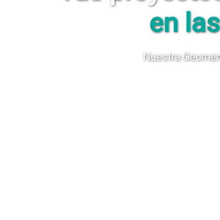
en la
Nuestra Geomembr